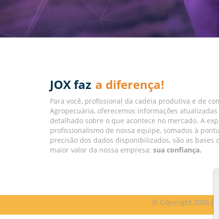
JOX faz
a diferença!
Para você, profissional da cadeia produtiva e de co
Agropecuária, oferecemos informações atualizadas
detalhado sobre o que acontece no mercado. A exp
profissionalismo de nossa equipe, somados à pont
precisão dos dados disponibilizados, são as base
maior valor da nossa empresa:
sua confiança.
© Copyright 2026 JO