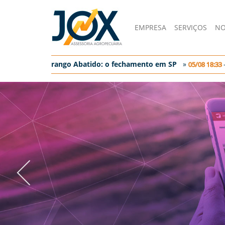
EMPRESA
SERVIÇOS
NO
»
-
Frango Abatido: o fechamento em SP
»
-
05/08 19:16
05/08 18:33