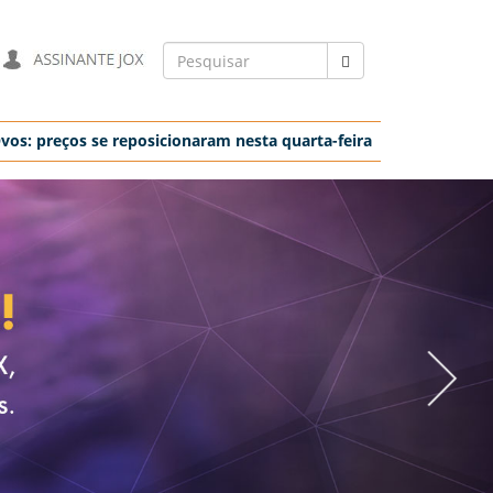
os: preços se reposicionaram nesta quarta-feira
»
-
Bo
05/08 16:24