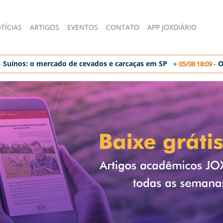
TÍCIAS
ARTIGOS
EVENTOS
CONTATO
APP JOXDIÁRIO
Suí­nos: o mercado de cevados e carcaças em SP
»
-
Ov
05/08 18:09