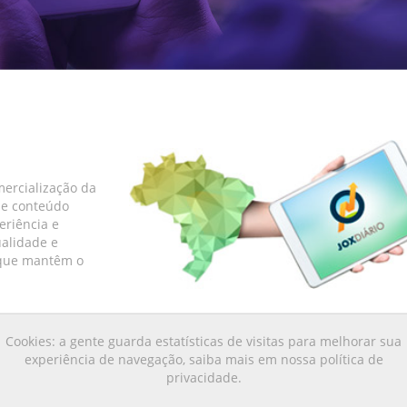
mercialização da
 e conteúdo
eriência e
ualidade e
s que mantêm o
Cookies: a gente guarda estatísticas de visitas para melhorar sua
experiência de navegação, saiba mais em nossa política de
X | Direitos reservados Reprodução proibida |
TSN Sistemas e Des
privacidade.