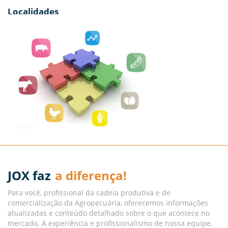
Localidades
Estado de São Paulo, embora haja algumas referências de
outros Estados, dependendo do produto.
Tipo de informações oferecidas
Relacionadas às condições dos mercados analisados, ou
seja, oferta e demanda, preços praticados e contexto do
dia.
Periodicidade da pesquisa
Diária.
Fontes pesquisadas
Agentes dos mercados da cadeia produtiva e de
comercialização, sejam eles vendedores ou compradores.
JOX faz
a diferença!
Definição de cada posicionamento
Para você, profissional da cadeia produtiva e de
comercialização da Agropecuária, oferecemos informações
O conteúdo pesquisado, através de diversos canais de
atualizadas e conteúdo detalhado sobre o que acontece no
comunicação, será trabalhado com base nos critérios
mercado. A experiência e profissionalismo de nossa equipe,
usados para cada produto.