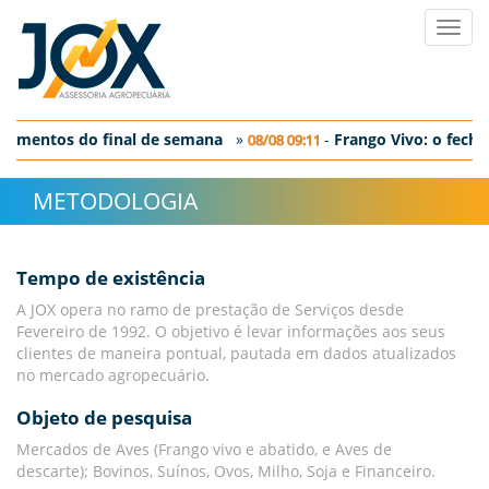
Toggl
navig
gamentos do final de semana
»
-
Frango Vivo: o fecha
08/08 09:11
o: o fechamento em SP
METODOLOGIA
Tempo de existência
A JOX opera no ramo de prestação de Serviços desde
Fevereiro de 1992. O objetivo é levar informações aos seus
clientes de maneira pontual, pautada em dados atualizados
no mercado agropecuário.
Objeto de pesquisa
Mercados de Aves (Frango vivo e abatido, e Aves de
descarte); Bovinos, Suínos, Ovos, Milho, Soja e Financeiro.