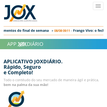
Toggl
navig
gamentos do final de semana
»
-
Frango Vivo: o fecha
08/08 09:11
: o fechamento em SP
APP
DIÁRIO
APLICATIVO JOXDIÁRIO.
Rápido, Seguro
e Completo!
Todo o contéudo do seu mercado de maneira ágil e prática,
bem na palma da sua mão!