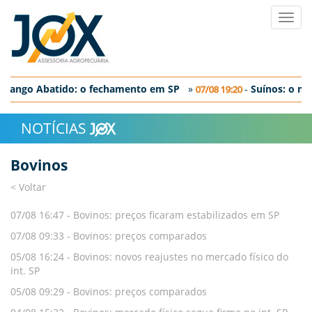
Toggl
navig
Frango Abatido: o fechamento em SP
»
-
Suí­nos: o me
07/08 19:20
Ovos: preços se reposicionaram nesta quarta-feira
NOTÍCIAS
Bovinos
< Voltar
07/08 16:47 -
Bovinos: preços ficaram estabilizados em SP
07/08 09:33 -
Bovinos: preços comparados
05/08 16:24 -
Bovinos: novos reajustes no mercado físico do
int. SP
05/08 09:29 -
Bovinos: preços comparados