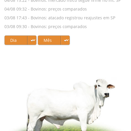
04/08 15:22 -
Bovinos: mercado físico segue firme no int. SP
04/08 09:32 -
Bovinos: preços comparados
03/08 17:43 -
Bovinos: atacado registrou reajustes em SP
03/08 09:30 -
Bovinos: preços comparados
31/07 17:29 -
Bovinos: atacado SP termina a semana com
reajustes
31/07 09:30 -
Bovinos: preços comparados
30/07 16:02 -
Bovinos: alta para vaca gorda e estabilidade
no atacado de SP
30/07 09:31 -
Bovinos: preços comparados
29/07 17:34 -
Bovinos: arroba bovina continuou subindo no
int. SP
29/07 09:31 -
Bovinos: preços comparados
28/07 17:14 -
Bovinos: oferta menor alavanca novos
reajustes nos preços de SP
28/07 09:37 -
Bovinos: preços comparados
27/07 17:20 -
Bovinos: atacado de carnes corrigiu cotações