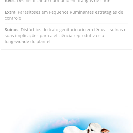
Aves
:
Desmistificando hormônio em frangos de corte
Extra
:
Parasitoses em Pequenos Ruminantes estratégias de
controle
Suí­nos
:
Distúrbios do trato geniturinário em fêmeas suínas e
suas implicações para a eficiência reprodutiva e a
longevidade do plantel
Bovinos
:
Cuidados com bezerros de corte ao nascimento:
planejamento da propriedade e manejo inicial
Aves
:
Pesquisa aplicada para a avaliação de produtos e a
estatística como ferramenta para a tomada de decisões
Extra
:
Parasitoses em Pequenos Ruminantes: Impactos
Sanitários
Suí­nos
:
Enriquecimento ambiental na Suinocultura:
implicações para o bem-estar animal e o desempenho
produtivo
Bovinos
:
Por que o Nelore se adaptou tão bem ao clima