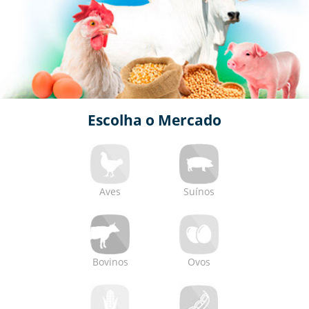
tropical brasileiro?
Ovos
:
O que dá coloração à gema do ovo?
Extra
:
A dinâmica do mercado de Commodities
Agropecuárias: a influência do macroambiente na formação
de preços
Suí­nos
:
Inteligência artificial na Suinocultura: apoio à tomada
Escolha o Mercado
de decisão
Bovinos
:
Malformações congênitas em bezerros: como
identificar e quando intervir
Aves
Suínos
Aves
:
A nutrição como aliada no combate à Salmonella
Soja
:
A dependência da China pela soja do Brasil
Suí­nos
:
Sobrevivência e desenvolvimento neonatal em
suínos: desafios das primeiras 48 horas
Bovinos
Ovos
Bovinos
:
Mercado de derivativos e formação de preços do boi
gordo: relação entre mercado spot e futuro