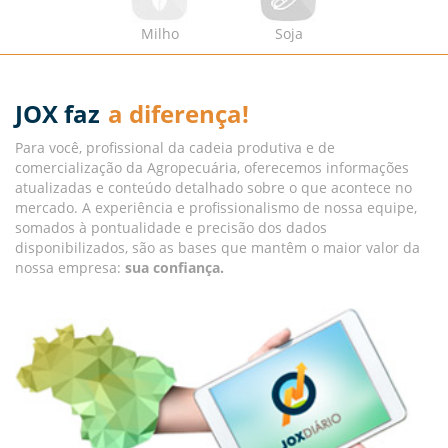
Milho
:
Por dentro do cocho: perfil nutricional dos diferentes
Milho
Soja
tipos de DDGs
Extra
:
Qual o processo para obter a certificação por auditoria
JOX faz
a diferença!
de produtos orgânicos?
Suí­nos
:
Riscos de disseminação da Peste Suína Clássica a
Para você, profissional da cadeia produtiva e de
partir de zonas não livres para áreas livres do Brasil
comercialização da Agropecuária, oferecemos informações
atualizadas e conteúdo detalhado sobre o que acontece no
Bovinos
:
O Ciclo Pecuário: uma visão econômica
mercado. A experiência e profissionalismo de nossa equipe,
somados à pontualidade e precisão dos dados
Ovos
:
Manejo de ovos férteis no período pré-incubação
disponibilizados, são as bases que mantêm o maior valor da
nossa empresa:
sua confiança.
Suí­nos
:
Dejetos suínos: desafios e potencialidades
ArtigoJox
:
O impacto do estresse térmico na produtividade
de bovinos: desafios e estratégias de mitigação atualizado
Peixes
:
Dinâmica produtiva e socioeconômica da Piscicultura
brasileira no contexto do Agronegócio
Aves
:
Influência da ambiência na prevalência da Síndrome