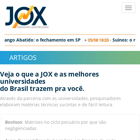
Toggl
navig
Frango Abatido: o fechamento em SP
»
-
Suí­nos: o me
05/08 18:33
Ovos: discreta correção nos preços negociados no dia de hoje
ARTIGOS
Veja o que a JOX e as melhores
universidades
do Brasil trazem pra você.
Através da parceria com as universidades, pesquisadores
elaboram matérias técnicas sucintas e de fácil leitura.
Bovinos
:
Matrizes no ciclo pecuário por que são
negligenciadas