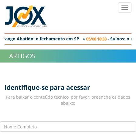
Toggl
navig
Frango Abatido: o fechamento em SP
»
-
Suí­nos: o m
05/08 18:33
Ovos: discreta correção nos preços negociados no dia de hoje
ARTIGOS
Identifique-se para acessar
Para baixar o conteúdo técnico, por favor, preencha os dados
abaixo: