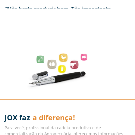
"Não basta produzir bem. Tão importante
quanto é conhecer e entender as condições de
mercado. E não apenas do ponto de vista da
oferta, mas também da demanda."
José Carlos Godoy - Avisite
Sob esse aspecto, os boletins diários da JOX são verdadeira
bússola a sinalizar para o produtor como vem se
comportando o seu mercado, ao mesmo tempo apontando
tendências. Não só isso. A extensa base de dados formada
em mais de duas décadas de acompanhamento diuturno
do mercado pela JOX ASSESSORIA AGROPECUÁRIA
proporciona detalhado panorama da sazonalidade da
produção animal (frango, boi, suíno, ovos), antecipando
bons e maus momentos de cada segmento. Não há como
errar: é só se programar.
JOX faz
a diferença!
Para você, profissional da cadeia produtiva e de
comercialização da Agropecuária, oferecemos informações