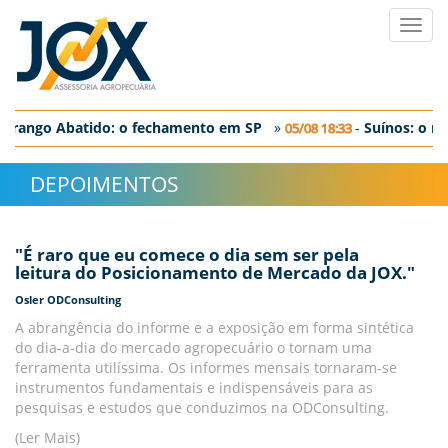
Toggl
navig
Frango Abatido: o fechamento em SP
»
-
Suí­nos: o m
05/08 18:33
Ovos: discreta correção nos preços negociados no dia de hoje
DEPOIMENTOS
"É raro que eu comece o dia sem ser pela
leitura do Posicionamento de Mercado da JOX."
Osler ODConsulting
A abrangência do informe e a exposição em forma sintética
do dia-a-dia do mercado agropecuário o tornam uma
ferramenta utilíssima. Os informes mensais tornaram-se
instrumentos fundamentais e indispensáveis para as
pesquisas e estudos que conduzimos na ODConsulting.
(Ler Mais)