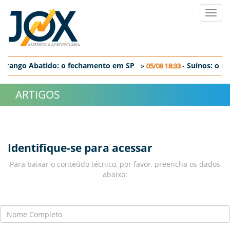
Toggl
navig
-
Frango Abatido: o fechamento em SP
»
-
Suí­nos: o m
05/08 18:33
-
Ovos: discreta correção nos preços negociados no dia de hoje
ARTIGOS
Identifique-se para acessar
Para baixar o conteúdo técnico, por favor, preencha os dados
abaixo: