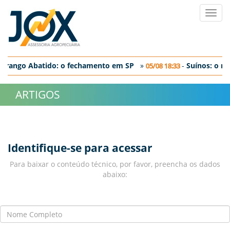
Toggl
navig
-
Frango Abatido: o fechamento em SP
»
-
Suí­nos: o m
05/08 18:33
-
Ovos: discreta correção nos preços negociados no dia de hoje
ARTIGOS
Identifique-se para acessar
Para baixar o conteúdo técnico, por favor, preencha os dados
abaixo: